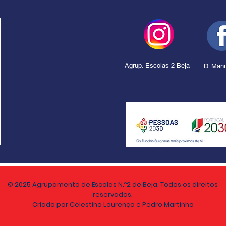
Agrup. Escolas 2 Beja
D. Manu
© 2025 Agrupamento de Escolas N.º2 de Beja. Todos os direitos
reservados.
Criado por Celestino Lourenço e Pedro Martinho