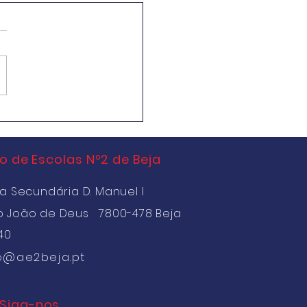
rsos para
tamento de Técnicos
ores - Resultados
 de Escolas Nº2 de Beja
a Secundária D. Manuel I
o João de Deus 7800-478 Beja
40
o@ae2beja.pt
Siga-nos