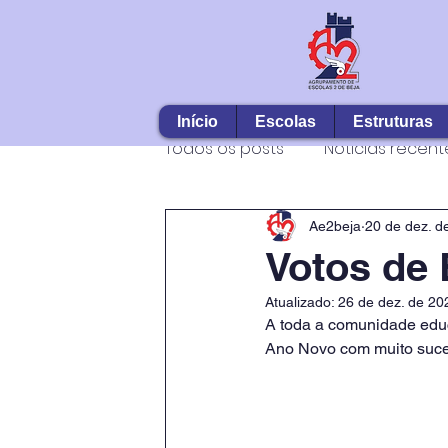
Início
Escolas
Estruturas
Todos os posts
Notícias recent
Ae2beja
20 de dez. d
Votos de
Atualizado:
26 de dez. de 20
A toda a comunidade educ
Ano Novo com muito suc