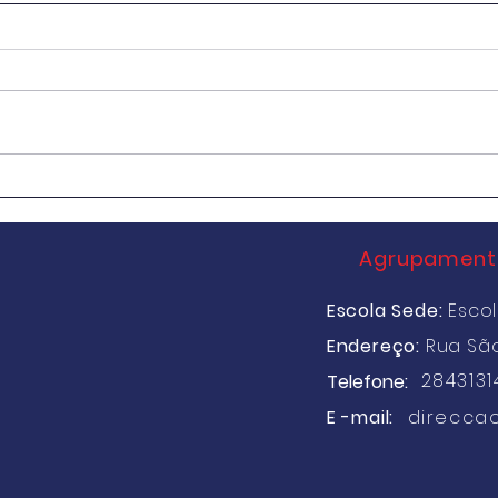
AEC Escola Mário Beirão
Concu
Recru
Superi
Agrupamento
Escola Sede:
Escol
Endereço:
Rua Sã
2843131
Telefone:
E -mail:
direcca