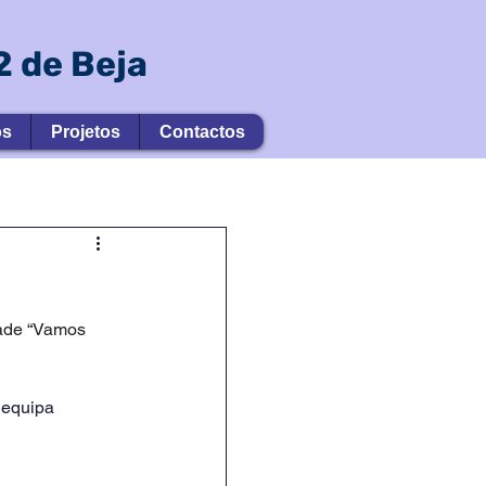
 de Beja
os
Projetos
Contactos
dade “Vamos 
 equipa 