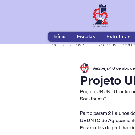
Início
Escolas
Estruturas
Todos os posts
Notícias recent
Ae2beja
18 de abr. d
Projeto 
Projeto UBUNTU: entre os
Ser Ubuntu”.
Participaram 21 alunos d
UBUNTO do Agrupamento 
Foram dias de partilha, d