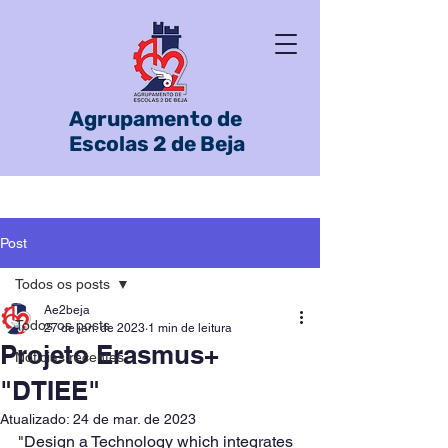
Agrupamento de
Escolas 2 de Beja
Post
Todos os posts
Ae2beja
Todos os posts
27 de jan. de 2023
1 min de leitura
Projeto Erasmus+
Notícias recentes
"DTIEE"
Atualizado:
24 de mar. de 2023
"Design a Technology which integrates 