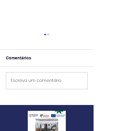
Comentários
Exames 2ª Fase
Escreva um comentário
AEC Escola Má
Beirão