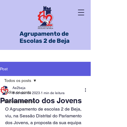
Agrupamento de
Escolas 2 de Beja
Post
Todos os posts
Ae2beja
Todos os posts
8 de mar. de 2023
1 min de leitura
Parlamento dos Jovens
Notícias recentes
O Agrupamento de escolas 2 de Beja, 
viu, na Sessão Distrital do Parlamento 
dos Jovens, a proposta da sua equipa 