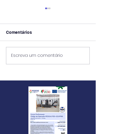
Comentários
Exames 2ª Fase
Escreva um comentário
AEC Escola Má
Beirão