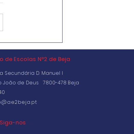
cola Mário Beirão
 de Escolas Nº2 de Beja
a Secundária D. Manuel I
o João de Deus 7800-478 Beja
40
o@ae2beja.pt
Siga-nos