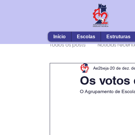
Início
Escolas
Estruturas
Todos os posts
Notícias recent
Ae2beja
20 de dez. d
Os votos
O Agrupamento de Escola