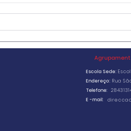
Exames 2ª Fase
AEC Es
Agrupamento
Escola Sede:
Escol
Endereço:
Rua Sã
2843131
Telefone:
E -mail:
direcca