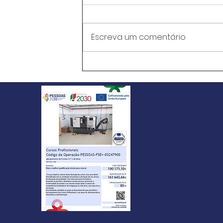
Escreva um comentário
Concurso para
Recrutamento de Técnicos
Superiores: Terapeutas da
Fala e Animador Social