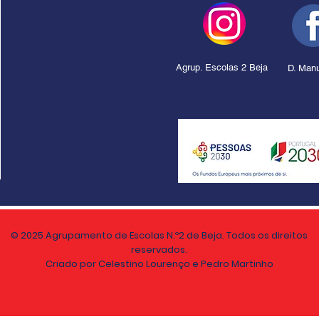
Agrup. Escolas 2 Beja
D. Manu
© 2025 Agrupamento de Escolas N.º2 de Beja. Todos os direitos
reservados.
Criado por Celestino Lourenço e Pedro Martinho