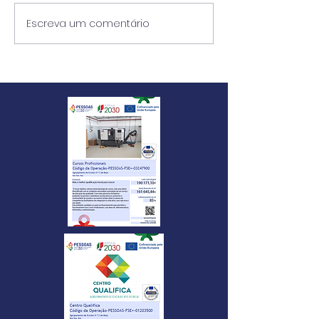
Escreva um comentário
AEC Escola Má
Beirão