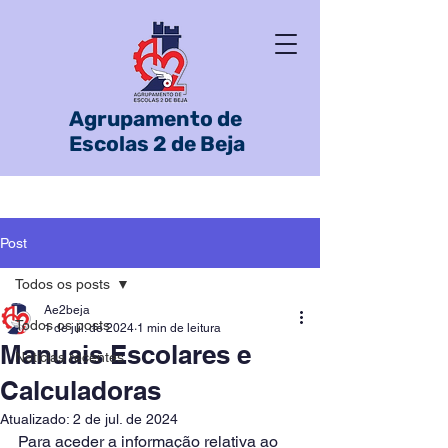
Agrupamento de
Escolas 2 de Beja
Post
Todos os posts
Ae2beja
Todos os posts
1 de jul. de 2024
1 min de leitura
Manuais Escolares e
Notícias recentes
Calculadoras
Atualizado:
2 de jul. de 2024
Para aceder a informação relativa ao 