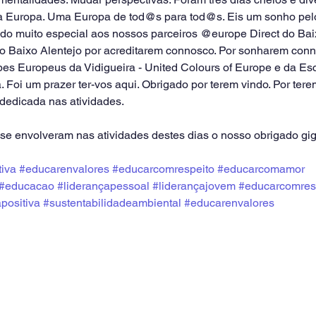
 Europa. Uma Europa de tod@s para tod@s. Eis um sonho pelo
ado muito especial aos nossos parceiros @europe Direct do Baix
o Baixo Alentejo por acreditarem connosco. Por sonharem conn
es Europeus da Vidigueira - United Colours of Europe e da Es
. Foi um prazer ter-vos aqui. Obrigado por terem vindo. Por tere
 dedicada nas atividades. 
 envolveram nas atividades destes dias o nosso obrigado gig
tiva
#educarenvalores
#educarcomrespeito
#educarcomamor
#educacao
#liderançapessoal
#liderançajovem
#educarcomres
positiva
#sustentabilidadeambiental
#educarenvalores