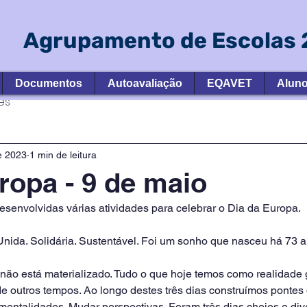
Agrupamento de Escolas 2
Documentos
Autoavaliação
EQAVET
Alun
es
e 2023
1 min de leitura
ropa - 9 de maio
desenvolvidas várias atividades para celebrar o Dia da Europa. 
ida. Solidária. Sustentável. Foi um sonho que nasceu há 73 a
não está materializado. Tudo o que hoje temos como realidade ga
e outros tempos. Ao longo destes três dias construímos pontes 
 mentalidades. Mudar perspectivas. Foram três dias cheios e di