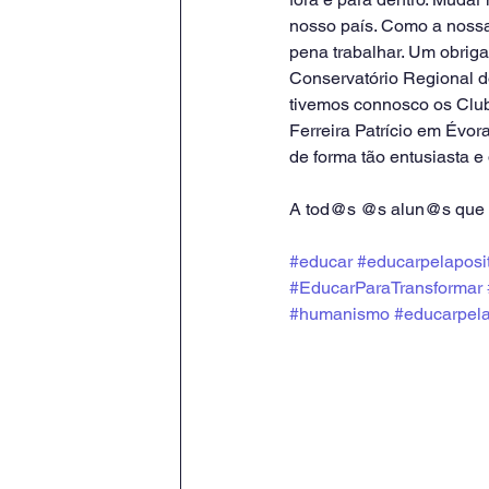
nosso país. Como a nossa
pena trabalhar. Um obrig
Conservatório Regional d
tivemos connosco os Club
Ferreira Patrício em Évora
de forma tão entusiasta e
A tod@s @s alun@s que se
#educar
#educarpelaposi
#EducarParaTransformar
#humanismo
#educarpela