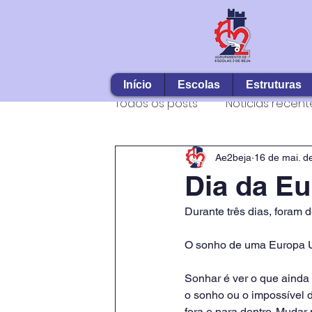
Início
Escolas
Estruturas
Todos os posts
Notícias recent
Ae2beja
16 de mai. d
Dia da Eu
Durante três dias, foram 
O sonho de uma Europa Un
Sonhar é ver o que ainda 
o sonho ou o impossível d
fora e para dentro. Mudar