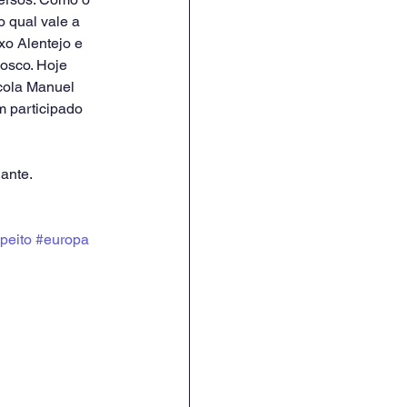
 qual vale a 
o Alentejo e 
osco. Hoje 
cola Manuel 
m participado 
ante. 
peito
#europa