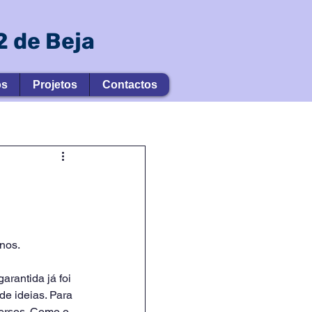
 de Beja
os
Projetos
Contactos
nos. 
rantida já foi 
de ideias. Para 
versos. Como o 