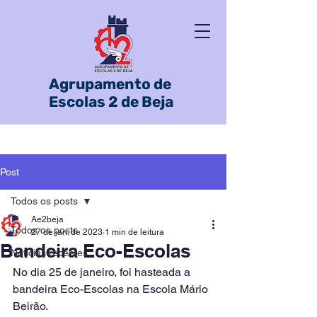
Agrupamento de
Escolas 2 de Beja
Post
Todos os posts
Ae2beja
Todos os posts
27 de jan. de 2023
1 min de leitura
Bandeira Eco-Escolas
Notícias recentes
No dia 25 de janeiro, foi hasteada a 
bandeira Eco-Escolas na Escola Mário 
Beirão.