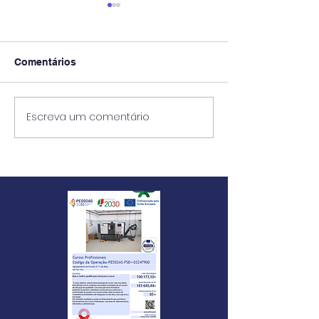
Comentários
Escreva um comentário
Requerimento para
Exames Nacion
Ficha ENES
- AVISO 2