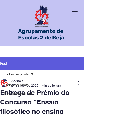
Agrupamento de
Escolas 2 de Beja
Post
Todos os posts
Ae2beja
Todos os posts
27 de nov. de 2025
1 min de leitura
Entrega de Prémio do
Notícias recentes
Concurso "Ensaio
filosófico no ensino