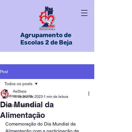
Agrupamento de
Escolas 2 de Beja
Post
Todos os posts
Ae2beja
Todos os posts
16 de out. de 2023
1 min de leitura
Dia Mundial da
Notícias recentes
Alimentação
Comemoração do Dia Mundial da 
Alimentação com a participação de 