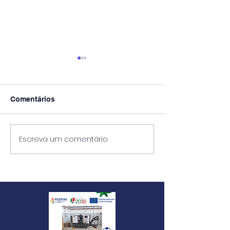
Comentários
Exames 2ª Fase
Escreva um comentário
AEC Escola Má
Beirão