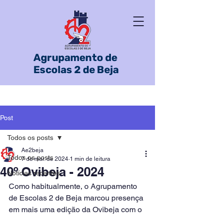
Agrupamento de
Escolas 2 de Beja
Post
Todos os posts
Ae2beja
Todos os posts
7 de mai. de 2024
1 min de leitura
40º Ovibeja - 2024
Notícias recentes
Como habitualmente, o Agrupamento 
de Escolas 2 de Beja marcou presença 
em mais uma edição da Ovibeja com o 